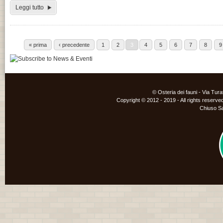
Leggi tutto
« prima
‹ precedente
1
2
3
4
5
6
7
8
9
© Osteria dei fauni - Via Tur
Copyright © 2012 - 2019 - All rights reserved
Chiuso S