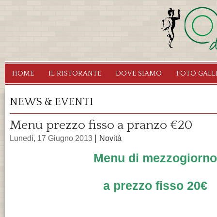
Sa
c
pr
Ristorante
Segrate
HOME
IL RISTORANTE
DOVE SIAMO
FOTO GALL
Osteria
dei
NEWS & EVENTI
Fauni
Menu prezzo fisso a pranzo €20
Pagine
|
Lunedì, 17 Giugno 2013
Novità
Menu di mezzogiorno
a prezzo fisso 20€