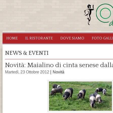
Sa
c
pr
Ristorante
Segrate
HOME
IL RISTORANTE
DOVE SIAMO
FOTO GALL
Osteria
dei
NEWS & EVENTI
Fauni
Novità: Maialino di cinta senese dalla
Pagine
|
Martedì, 23 Ottobre 2012
Novità