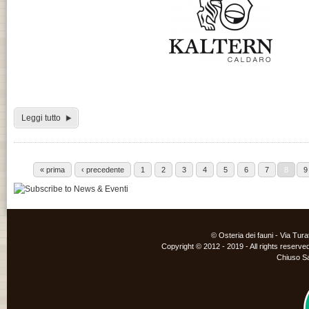
Leggi tutto
« prima
‹ precedente
1
2
3
4
5
6
7
8
9
© Osteria dei fauni - Via Tur
Copyright © 2012 - 2019 - All rights reserved
Chiuso S