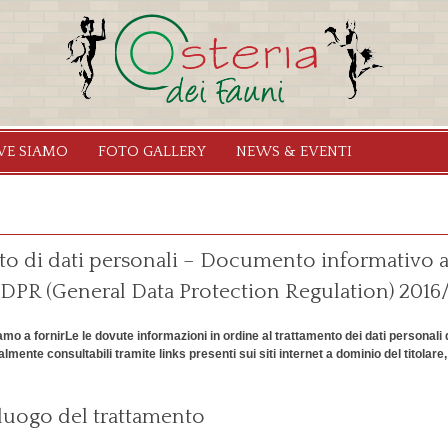
Salta al
contenuto
principale
VE SIAMO
FOTO GALLERY
NEWS & EVENTI
o di dati personali – Documento informativo ai s
l GDPR (General Data Protection Regulation) 2016
 a fornirLe le dovute informazioni in ordine al trattamento dei dati personali da
almente consultabili tramite links presenti sui siti internet a dominio del titola
e luogo del trattamento