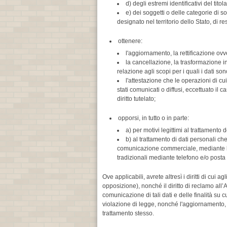
d) degli estremi identificativi del ti
e) dei soggetti o delle categorie di 
designato nel territorio dello Stato, di re
ottenere:
l'aggiornamento, la rettificazione ovve
la cancellazione, la trasformazione in
relazione agli scopi per i quali i dati son
l'attestazione che le operazioni di cu
stati comunicati o diffusi, eccettuato i
diritto tutelato;
opporsi, in tutto o in parte:
a) per motivi legittimi al trattamento
b) al trattamento di dati personali che
comunicazione commerciale, mediante l’u
tradizionali mediante telefono e/o posta
Ove applicabili, avrete altresì i diritti di cui agl
opposizione), nonché il diritto di reclamo all
comunicazione di tali dati e delle finalità su c
violazione di legge, nonché l'aggiornamento, la 
trattamento stesso.