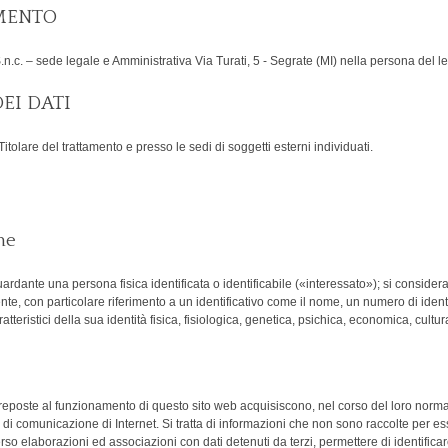
AMENTO
i S.n.c. – sede legale e Amministrativa Via Turati, 5 - Segrate (MI) nella persona del
EI DATI
 Titolare del trattamento e presso le sedi di soggetti esterni individuati.
ne
rdante una persona fisica identificata o identificabile («interessato»); si considera
nte, con particolare riferimento a un identificativo come il nome, un numero di identif
atteristici della sua identità fisica, fisiologica, genetica, psichica, economica, cultur
preposte al funzionamento di questo sito web acquisiscono, nel corso del loro normal
i di comunicazione di Internet. Si tratta di informazioni che non sono raccolte per ess
so elaborazioni ed associazioni con dati detenuti da terzi, permettere di identificare 