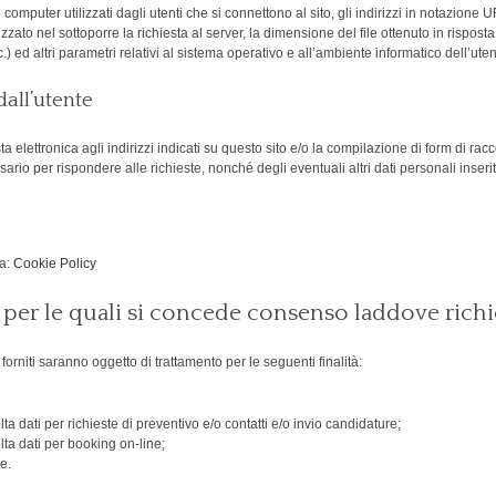
i computer utilizzati dagli utenti che si connettono al sito, gli indirizzi in notazione
ilizzato nel sottoporre la richiesta al server, la dimensione del file ottenuto in rispost
.) ed altri parametri relativi al sistema operativo e all’ambiente informatico dell’uten
dall’utente
osta elettronica agli indirizzi indicati su questo sito e/o la compilazione di form di ra
ario per rispondere alle richieste, nonché degli eventuali altri dati personali inserit
na:
Cookie Policy
o per le quali si concede consenso laddove richi
forniti saranno oggetto di trattamento per le seguenti finalità:
a dati per richieste di preventivo e/o contatti e/o invio candidature;
ta dati per booking on-line;
re.