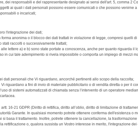
tolare, dei responsabili e del rappresentante designato ai sensi dell'art. 5, comma 2
soggetti ai quali i dati personali possono essere comunicati o che possono venirne 
sponsabili o incaricati;
ro l'integrazione dei dati;
 forma anonima o il blocco dei dati trattati in violazione di legge, compresi quelli 
o stati raccolti o successivamente trattati;
i alle lettere a) e b) sono state portate a conoscenza, anche per quanto riguarda il lo
l caso in cui tale adempimento si rivela impossibile o comporta un impiego di mezzi 
 dei dati personali che Vi riguardano, ancorché pertinenti allo scopo della raccolta;
 Vi riguardano a fini di invio di materiale pubblicitario o di vendita diretta o per il 
so di sistemi automatizzati di chiamata senza l’intervento di un operatore median
 cartacea.
i artt. 16-21 GDPR (Diritto di rettifica, diritto all’oblio, diritto di limitazione di trattament
’Autorità Garante. In qualsiasi momento potrete ottenere conferma dell'esistenza o m
ui si basa il trattamento. Inoltre, potrete ottenere la cancellazione, la trasformazione 
rettificazione o, qualora sussista un Vostro interesse in merito, l'integrazione dei da