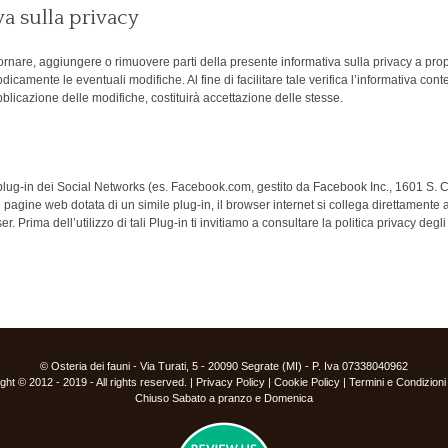
va sulla privacy
, aggiornare, aggiungere o rimuovere parti della presente informativa sulla privacy a p
dicamente le eventuali modifiche. Al fine di facilitare tale verifica l’informativa co
ubblicazione delle modifiche, costituirà accettazione delle stesse.
g-in dei Social Networks (es. Facebook.com, gestito da Facebook Inc., 1601 S. Cali
agine web dotata di un simile plug-in, il browser internet si collega direttamente al 
 Prima dell’utilizzo di tali Plug-in ti invitiamo a consultare la politica privacy degl
© Osteria dei fauni - Via Turati, 5 - 20090 Segrate (MI) - P. Iva 07338040962
ght © 2012 - 2019 - All rights reserved. |
Privacy Policy
|
Cookie Policy
|
Termini e Condizioni
Chiuso Sabato a pranzo e Domenica