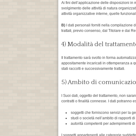
Ai fini dell’applicazione delle disposizioni in 
svolgimento delle attività di natura organizzati
attività organizzative interne, quelle funzional
B)
I dati personali forniti nella compilazione 
trattati, previo consenso, dal Titolare e dai 
4) Modalità del trattamen
Il trattamento sarà svolto in forma automatizz
appositamente incaricati in ottemperanza a qua
stati raccolti e successivamente trattati.
5) Ambito di comunicazio
I Suoi dati, oggetto del trattamento, non sara
contratti o finalità connesse. I dati potranno 
soggetti che forniscono servizi per la g
studi o società nell’ambito di rapporti 
autorità competenti per adempimenti di ob
I soggetti appartenenti alle categorie suddett