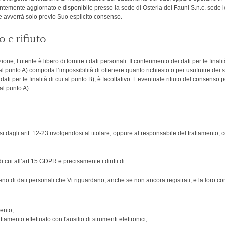
ntemente aggiornato e disponibile presso la sede di Osteria dei Fauni S.n.c. sede le
e avverrà solo previo Suo esplicito consenso.
 e rifiuto
ione, l’utente è libero di fornire i dati personali. Il conferimento dei dati per le final
 al punto A) comporta l’impossibilità di ottenere quanto richiesto o per usufruire dei se
i per le finalità di cui al punto B), è facoltativo. L’eventuale rifiuto del consenso per
al punto A).
essi dagli artt. 12-23 rivolgendosi al titolare, oppure al responsabile del trattamento
 di cui all’art.15 GDPR e precisamente i diritti di:
no di dati personali che Vi riguardano, anche se non ancora registrati, e la loro com
mento;
ttamento effettuato con l'ausilio di strumenti elettronici;