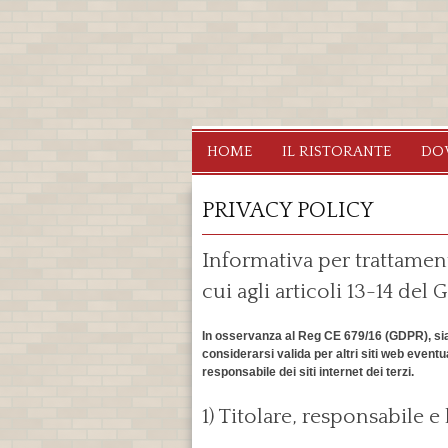
Ristorante
Segrate
HOME
IL RISTORANTE
DO
Osteria
dei
PRIVACY POLICY
Fauni
Informativa per trattament
cui agli articoli 13-14 de
In osservanza al Reg CE 679/16 (GDPR), siamo
considerarsi valida per altri siti web eventu
responsabile dei siti internet dei terzi.
1) Titolare, responsabile 