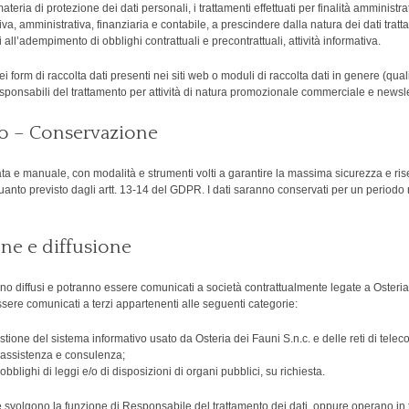
materia di protezione dei dati personali, i trattamenti effettuati per finalità amministr
va, amministrativa, finanziaria e contabile, a prescindere dalla natura dei dati trattati
i all’adempimento di obblighi contrattuali e precontrattuali, attività informativa.
dei form di raccolta dati presenti nei siti web o moduli di raccolta dati in genere (q
Responsabili del trattamento per attività di natura promozionale commerciale e newsle
to – Conservazione
ata e manuale, con modalità e strumenti volti a garantire la massima sicurezza e rise
nto previsto dagli artt. 13-14 del GDPR. I dati saranno conservati per un periodo no
ne e diffusione
nno diffusi e potranno essere comunicati a società contrattualmente legate a Osteria 
essere comunicati a terzi appartenenti alle seguenti categorie:
estione del sistema informativo usato da Osteria dei Fauni S.n.c. e delle reti di tele
di assistenza e consulenza;
blighi di leggi e/o di disposizioni di organi pubblici, su richiesta.
e svolgono la funzione di Responsabile del trattamento dei dati, oppure operano in t